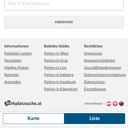
Informationen
Beliebte Städte
Rechtliches
Parkplatz suchen
Parken in Wien
Impressum
Vermieten
Parken in Graz
Anzeigenrichtlinien
Häufige Fragen
Parken in Linz
Geschäftsbedingungen
Ratgeber
Parken in Salzburg
Datenschutzvereinbarung
Anmelden
Parken in Innsbruck
Datenschutz-
Parken in Klagenfurt
Einstellungen
International
Österreich
Schwei
Li
500 m
Grundkarte:
basemap.at
Karte
Liste