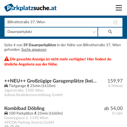
Suchen
Vermieten
+
Seite 4 von
39 Dauerparkplätze
in der Nähe von Billrothstraße 37, Wien
Anmelden
gefunden.
Suche anpassen
−
Die gesuchte Anzeige ist nicht mehr verfügbar! Hier findest du
ähnliche Angebote aus der Nähe.
++NEU++ Großzügige Garagenplätze (keine Stapelparkplätze) in der Jägerstraße 35!
159,97
Tiefgarage
25min (1610m)
€/Monat
Jägerstraße
,
1200
Wien
Adonia Realitätenvermittlung GmbH
Kombibad Döbling
ab 54,00
100 Parkplätze
25min (1660m)
€/Jahr
Geweygasse 6
,
1190
Wien
APCOA Parking Austria GmbH