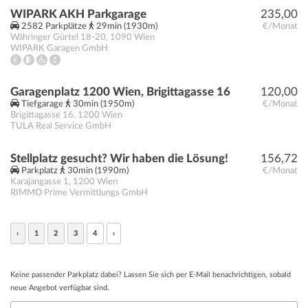
WIPARK AKH Parkgarage
235,00
2582 Parkplätze
29min (1930m)
€/Monat
Währinger Gürtel 18-20
,
1090
Wien
WIPARK Garagen GmbH
Garagenplatz 1200 Wien, Brigittagasse 16
120,00
Tiefgarage
30min (1950m)
€/Monat
Brigittagasse 16
,
1200
Wien
TULA Real Service GmbH
Stellplatz gesucht? Wir haben die Lösung!
156,72
Parkplatz
30min (1990m)
€/Monat
Karajangasse 1
,
1200
Wien
RIMMO Prime Vermittlungs GmbH
‹
1
2
3
4
›
Keine passender Parkplatz dabei? Lassen Sie sich per E-Mail benachrichtigen, sobald
neue Angebot verfügbar sind.