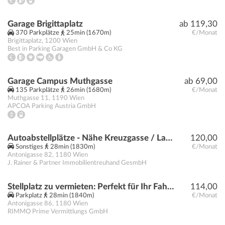
Garage Brigittaplatz
ab 119,30
370 Parkplätze
25min (1670m)
€/Monat
Brigittaplatz
,
1200
Wien
Best in Parking Garagen GmbH & Co KG
Garage Campus Muthgasse
ab 69,00
135 Parkplätze
26min (1680m)
€/Monat
Muthgasse 11
,
1190
Wien
APCOA Parking Austria GmbH
Autoabstellplätze - Nähe Kreuzgasse / Lacknergasse
120,00
Sonstiges
28min (1830m)
€/Monat
Antonigasse 82
,
1180
Wien
J. Rainer & Partner Immobilientreuhand GesmbH
Stellplatz zu vermieten: Perfekt für Ihr Fahrzeug!
114,00
Parkplatz
28min (1840m)
€/Monat
Antonigasse 86
,
1180
Wien
RIMMO Prime Vermittlungs GmbH