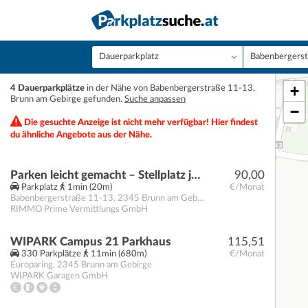
+
4 Dauerparkplätze
in der Nähe von Babenbergerstraße 11-13,
Brunn am Gebirge gefunden.
Suche anpassen
−
Die gesuchte Anzeige ist nicht mehr verfügbar! Hier findest
du ähnliche Angebote aus der Nähe.
Parken leicht gemacht – Stellplatz jetzt verfügbar!
90,00
Parkplatz
1min (20m)
€/Monat
Babenbergerstraße 11-13
,
2345
Brunn am Gebirge
RIMMO Prime Vermittlungs GmbH
WIPARK Campus 21 Parkhaus
115,51
330 Parkplätze
11min (680m)
€/Monat
Europaring
,
2345
Brunn am Gebirge
WIPARK Garagen GmbH