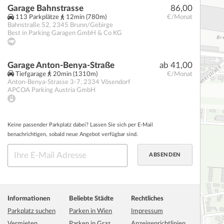
Garage Bahnstrasse
86,00
113 Parkplätze
12min (780m)
€/Monat
Bahnstraße 52
,
2345
Brunn/Gebirge
Best in Parking Garagen GmbH & Co KG
Garage Anton-Benya-Straße
ab 41,00
Tiefgarage
20min (1310m)
€/Monat
Anton-Benya-Strasse 3-7
,
2334
Vösendorf
APCOA Parking Austria GmbH
Keine passender Parkplatz dabei? Lassen Sie sich per E-Mail
benachrichtigen, sobald neue Angebot verfügbar sind.
Informationen
Beliebte Städte
Rechtliches
Parkplatz suchen
Parken in Wien
Impressum
Vermieten
Parken in Graz
Anzeigenrichtlinien