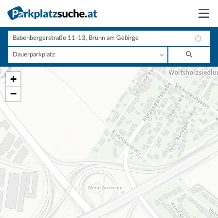
Suchen
Vermieten
+
Anmelden
−