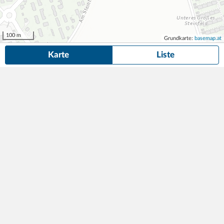
100 m
Grundkarte:
basemap.at
Karte
Liste
4 Dauerparkplätze
in der Nähe von Babenbergerstraße 11-13, Brunn am
Gebirge gefunden.
Suche anpassen
Die gesuchte Anzeige ist nicht mehr verfügbar! Hier findest du
ähnliche Angebote aus der Nähe.
Parken leicht gemacht – Stellplatz jetzt verfügbar!
90,00
Parkplatz
1min (20m)
€/Monat
Babenbergerstraße 11-13
,
2345
Brunn am Gebirge
RIMMO Prime Vermittlungs GmbH
WIPARK Campus 21 Parkhaus
115,51
330 Parkplätze
11min (680m)
€/Monat
Europaring
,
2345
Brunn am Gebirge
WIPARK Garagen GmbH