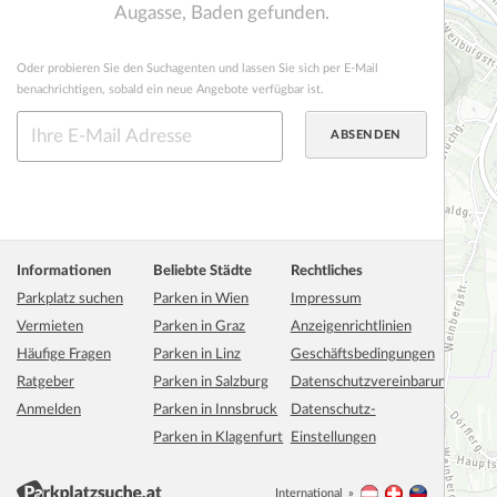
Augasse, Baden gefunden.
Oder probieren Sie den Suchagenten und lassen Sie sich per E-Mail
benachrichtigen, sobald ein neue Angebote verfügbar ist.
Informationen
Beliebte Städte
Rechtliches
Parkplatz suchen
Parken in Wien
Impressum
Vermieten
Parken in Graz
Anzeigenrichtlinien
Häufige Fragen
Parken in Linz
Geschäftsbedingungen
Ratgeber
Parken in Salzburg
Datenschutzvereinbarung
Anmelden
Parken in Innsbruck
Datenschutz-
Parken in Klagenfurt
Einstellungen
International