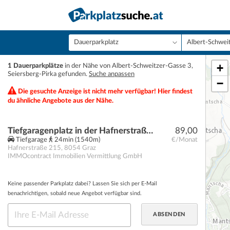
+
1 Dauerparkplätze
in der Nähe von Albert-Schweitzer-Gasse 3,
Seiersberg-Pirka gefunden.
Suche anpassen
−
Die gesuchte Anzeige ist nicht mehr verfügbar! Hier findest
du ähnliche Angebote aus der Nähe.
Tiefgaragenplatz in der Hafnerstraße 215 - AKTION: das 1.Monat mietfrei*
89,00
Tiefgarage
24min (1540m)
€/Monat
Hafnerstraße 215
,
8054
Graz
IMMOcontract Immobilien Vermittlung GmbH
Keine passender Parkplatz dabei? Lassen Sie sich per E-Mail
benachrichtigen, sobald neue Angebot verfügbar sind.