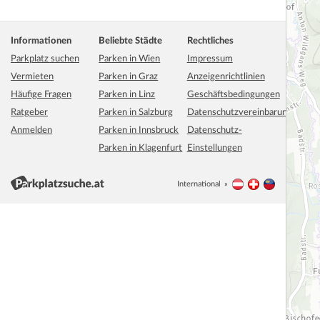
Informationen
Beliebte Städte
Rechtliches
Parkplatz suchen
Parken in Wien
Impressum
Vermieten
Parken in Graz
Anzeigenrichtlinien
Häufige Fragen
Parken in Linz
Geschäftsbedingungen
Ratgeber
Parken in Salzburg
Datenschutzvereinbarung
Anmelden
Parken in Innsbruck
Datenschutz-
Parken in Klagenfurt
Einstellungen
International
Österreich
Schweiz
Liechtenstei